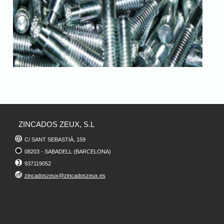
ZINCADOS ZEUX, S.L
C/ SANT SEBASTIÀ, 159
08203 - SABADELL (BARCELONA)
937119052
zincadoszeux@zincadoszeux.es