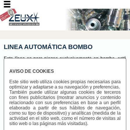
LINEA AUTOMÁTICA BOMBO
Esta línea es para piezas exclusivamente en bombo, está
formada por 18 cubas de medidas 1100 x 700 x 700 (mm.),
un carro, un cuadro de control mediante PLC, dispone de
AVISO DE COOKIES
dosificadores automáticos para adicionar los productos
necesarios a los baños de zinc, contando con cuatro
Este sitio web utiliza cookies propias necesarias para
posiciones de zincado. Asimismo dispone de la opción de
optimizar y adaptarse a su navegación y preferencias.
GIRO OSCILANTE en los bombos, permitiéndonos reducir
También puede utilizar algunas cookies de terceros
el golpeo en roscas.
con fines publicitarios (mostrar anuncios y contenido
relacionado con sus preferencias en base a un perfil
El proceso de la linea automática bombo es:
elaborado a partir de sus hábitos de navegación,
como su tipo de dispositivo) y analíticas (medida de la
actividad en el sitio web, como el número de visitas al
CARGA Y DESCARGA - DESENGRASE QUÍMICO -
sitio web o las páginas más visitadas).
ACLARADO - ACLARADO - DECAPADO -