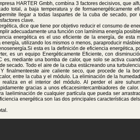
mpresa HARTER Gmbh, combina 3 factores decisivos, que alf
do total, a baja temperatura y de formaenergéticamente efic
ermite llegar a todas laspartes de la cuba de secado, por 
factores clave.
ergética, dice que tiene por objetivo reducir el consumo de en
umplir adecuadamente una función con lamínima energía posible
iencia energética es el uso eficiente de la energía, de esta
a energía, utilizando los mismos o menos, paraproducir másbien
osenergía.Si esta es la definición de eficiencia energética,
ter, es un equipo Energéticamente Eficiente, con disminuci
C es, mediante una bomba de calor, que solo se activa cuando
a de secado. Todo el aire de la cuba estácreando una turbulencia 
 Y finalmenteeste aire caliente seco, que procede de la b
calor, entre la cuba y el módulo. La eliminación de la humedad
e realiza en el interior del módulo. Al perder el aire su
ápidamente gracias a unos eficacesintercambiadores de calor. 
ara laeliminación de cualquier partícula que pueda ser arrastra
 eficiencia energética son las dos principales característic
tal.