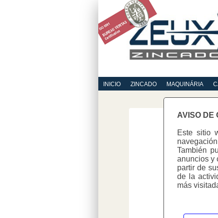
INICIO
ZINCADO
MAQUINÁRIA
C
AVISO DE
Este sitio 
navegación 
También pue
anuncios y 
partir de s
de la activ
más visitad