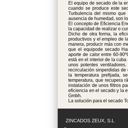
El equipo de secado de la e
cuando se produce este seca
Turbulencia del mismo que p
ausencia de humedad, son los
El concepto de Eficiencia En
la capacidad de realizar o c
Dicho de otra forma, la efic
productivos y el empleo de l
manera, producir más con men
que el equipode secado Har
aporte de calor entre 60-90º
está en el interior de la cub
unos potentes ventiladores.
recirculación sinperdidas de 
la temperatura prefijada, s
temperatura, que recupera r
instalación de unos filtros p
eficiencia en el secado y la
Gmbh.
La solución para el secado To
ZINCADOS ZEUX, S.L