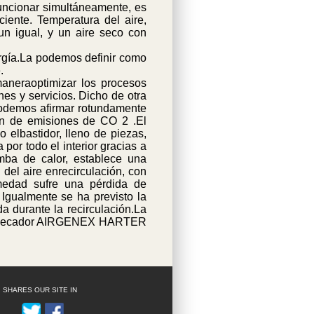
uncionar simultáneamente, es
iente. Temperatura del aire,
un igual, y un aire seco con
ergía.La podemos definir como
.
 maneraoptimizar los procesos
es y servicios. Dicho de otra
 podemos afirmar rotundamente
ón de emisiones de CO 2 .El
 elbastidor, lleno de piezas,
por todo el interior gracias a
omba de calor, establece una
 del aire enrecirculación, con
humedad sufre una pérdida de
Igualmente se ha previsto la
da durante la recirculación.La
as delsecador AIRGENEX HARTER
SHARES OUR SITE IN