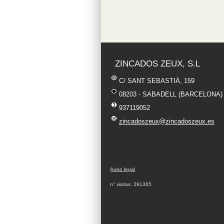
ZINCADOS ZEUX, S.L
C/ SANT SEBASTIÀ, 159
08203 - SABADELL (BARCELONA
937119052
zincadoszeux@zincadoszeux.es
Aviso legal
n° visitas: 291365