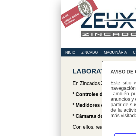
INICIO
ZINCADO
MAQUINÁRIA
C
LABORATORIO
AVISO DE
Este sitio 
En Zincados Zeux disponemos 
navegación 
También pue
* Controles de proceso:
Tod
anuncios y 
partir de s
* Medidores de espesores:
de la activ
más visitad
* Cámaras de corrosión ace
Con ellos, realizamos tres tar