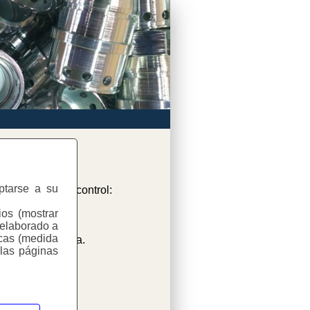
aptarse a su
nte medios de control:
ios (mostrar
 elaborado a
icas (medida
solución anódica.
 las páginas