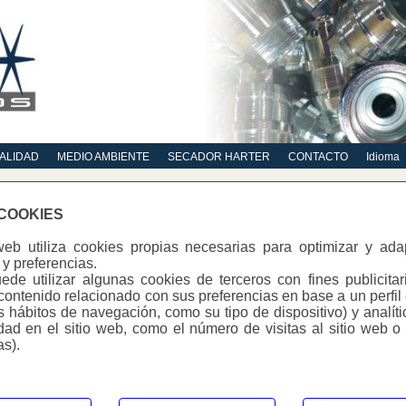
ALIDAD
MEDIO AMBIENTE
SECADOR HARTER
CONTACTO
Idioma
 COOKIES
web utiliza cookies propias necesarias para optimizar y ad
de un completo laboratorio, en el que contamos con los siguie
y preferencias.
de utilizar algunas cookies de terceros con fines publicitar
os los medios y productos necesarios para su realización.
contenido relacionado con sus preferencias en base a un perfil
us hábitos de navegación, como su tipo de dispositivo) y analít
Por fluorescencia de Rayos X, por inducción magnética y por di
idad en el sitio web, como el número de visitas al sitio web o
as).
lerada:
De Niebla salina, Kesternich y Climática.
eas principales: