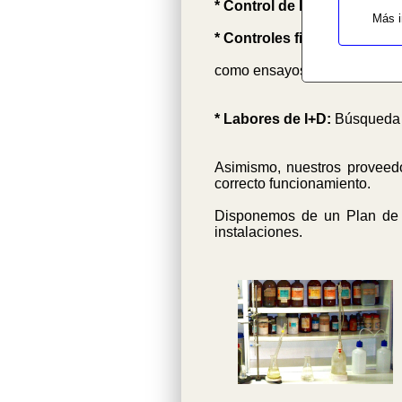
* Control de los procesos
Más i
* Controles finales:
Tanto de
como ensayos de adherencia, 
* Labores de I+D:
Búsqueda d
Asimismo, nuestros proveedo
correcto funcionamiento.
Disponemos de un Plan de M
instalaciones.