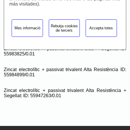
más visitades).
Al IMDS, es poden localitzar els nostres acabats
trivalents amb els següents números d'ID:
Rebutja cookies
Zincat electrolític + passivat trivalent blau ID:
Mes informació
Accepta totes
de tercers
55983163/0.01
Zincat electrolític + passivat trivalent blau + Segellat ID:
55983825/0.01
Zincat electrolític + passivat trivalent Alta Resistència ID:
55984899/0.01
Zincat electrolític + passivat trivalent Alta Resistència +
Segellat: ID: 55947263/0.01