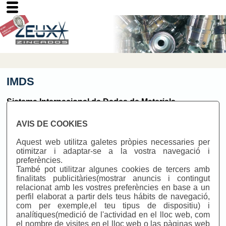
IMDS
Sistema Internacional de Dades de Materials
El IMDS és el sistema de dades de materials de la indústria
AVIS DE COOKIES
automòbil. Va ser un desenvolupament conjunt des de
l'inici entre Audi, BMW, DaimlerChrysler, Ford, Opel,
Aquest web utilitza galetes pròpies necessaries per
Porsche, VW i Volvo. Altres fabricants s'han ajuntat també a
otimitzar i adaptar-se a la vostra navegació i
la comunitat i han començat les negociacions amb els
preferències.
altres respecte a la seva participació en IMDS. Al IMDS,
També pot utilitzar algunes cookies de tercers amb
tots els materials usats per a la producció de cotxes són
finalitats publicitàries(mostrar anuncis i contingut
arxivats i mantinguts.
relacionat amb les vostres preferències en base a un
perfil elaborat a partir dels teus hábits de navegació,
Així, és possible complir amb les obligacions exigides als
com per exemple,el teu tipus de dispositiu) i
fabricants de cotxes, i després als seus proveïdors, per les
analítiques(medició de l'actividad en el lloc web, com
normatives, lleis i regulacions nacionals i internacionals.
el nombre de visites en el lloc web o las pàginas web