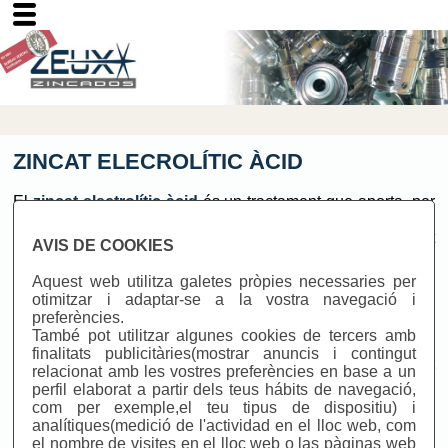
ZINCAT ELECROLÍTIC ÀCID
El
zincat electrolític àcid
és un tractament que aporta,
per
electròlisi,
un dipòsit de zinc a les peces d'acer,
amb
l'objectiu principal de protegir
contra la corrosió.
El zincat
AVIS DE COOKIES
electrolític que apliquem a
ZEUX,
és àcid i
exempt de
cianur i amoni.
Aquest web utilitza galetes pròpies necessaries per
otimitzar i adaptar-se a la vostra navegació i
El
zincat electrolític àcid
utilitzat per la nostra
empresa és
preferències.
diferencia d'altres zincats, com el alcalí,
per la seva
També pot utilitzar algunes cookies de tercers amb
uniformitat en l'aspecte visual de la peça,
així com per la
finalitats publicitàries(mostrar anuncis i contingut
seva brillantor i la seva gran penetració.
El
zincat
relacionat amb les vostres preferències en base a un
electrolític àcid
és ideal per a aquelles peces
que puguin
perfil elaborat a partir dels teus hábits de navegació,
patir ruptura per hidrogenació, ja que en
estar exempt de
com per exemple,el teu tipus de dispositiu) i
cianurs no hidrogen de forma excessiva
el material tractat.
analítiques(medició de l'actividad en el lloc web, com
el nombre de visites en el lloc web o las pàginas web